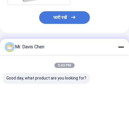
जारी रखें
अनुशंसित उत्पाद
Mr. Davis Chen
5:43 PM
Good day, what product are you looking for?
अल्ट्रासोनिक दोष डिटेक्टर
एनडीटी उपकरण कैलिब्रेशन
अल्ट्रासोनिक मोटाई
कैलिब्रेशन परीक्षण ब्लॉक
ब्लॉक IIW प्रकार 1 कार्बन
एकल और दोहरे तत्व 
स्टील
स्क्रीन
सबसे अच्छी कीमत
सबसे अच्छी कीमत
सबसे अच्छी 