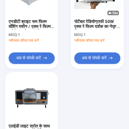
कारखाना भ्रमण
गुणवत्ता नियंत्रण
एनडीटी ब्राइट रूम फिल्म
पोर्टेबल रेडियोग्राफी 50W
वॉशिंग मशीन / एक्स रे फिल्म
एक्स रे फिल्म दर्शक का नेतृत्व
संपर्क करें
प्रोसेसर फील्ड ऑपरेशन टाइप
किया
MOQ:
1
MOQ:
1
फिल्म टेस्टिंग उपकरण
नवीनतम कीमत पता करें
नवीनतम कीमत पता करें
समाचार
मामलों
अब से संपर्क करें
अब से संपर्क करें
गैर विनाशकारी परीक्षण उपकरण
अल्ट्रासोनिक दोष डिटेक्टर
एक्स-रे फ्लो डिटेक्टर
एक्स-रे पाइपलाइन क्रॉलर
एलईडी लाइट स्रोत के साथ