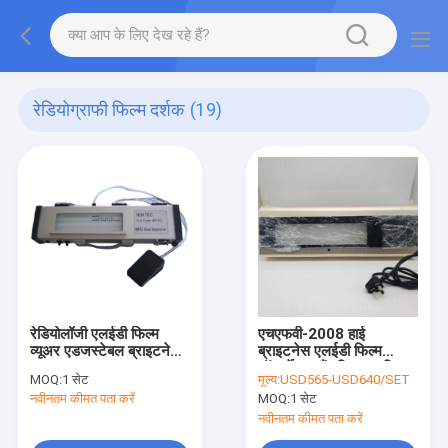
रेडियोग्राफी फिल्म दर्शक
(19)
रेडियोलॉजी एलईडी फिल्म
एचएफवी-2008 हाई
व्यूअर एडजस्टेबल ब्राइटनेस
ब्राइटनेस एलईडी फिल्म
10000cd / m2 व्यू 230 ×
ऑब्जर्वेशन लैंप विद फुट स्विच
MOQ:
1 सेट
मूल्य:
USD565-USD640/SET
65mm
और मैग्निफायर
नवीनतम कीमत पता करें
MOQ:
1 सेट
नवीनतम कीमत पता करें