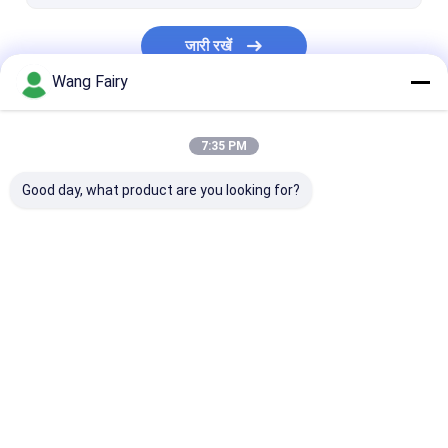
पोर्टेबल सतह खुरदरापन परीक्षक
जारी रखें
Metallographic उपकरण
Wang Fairy
पोर्टेबल कंपन मीटर
हमारी श्रेणियाँ
7:35 PM
Good day, what product are you looking for?
गैर विनाशकारी परीक्षण
अल्ट्रासोनिक दोष डिटेक्टर
एक्स-रे फ्लो डिटेक्टर
उपकरण
होम
हमारे बारे में
हमसे संपर्क करें
Desktop Site
साइटमैप
Privacy Policy