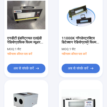
एनडीटी इंडस्ट्रियल एलईडी
11000K नॉनडेस्ट्रक्टिव
रेडियोग्राफिक फिल्म व्यूअर
डिटेक्शन रेडियोग्राफी फिल्म
120w
व्यूअर Hfv 500a फिल्म
MOQ:
1 सेट
MOQ:
1 सेट
इलुमिनेटर
नवीनतम कीमत पता करें
नवीनतम कीमत पता करें
अब से संपर्क करें
अब से संपर्क करें
घर
उत्पादों
हमारे बारे में