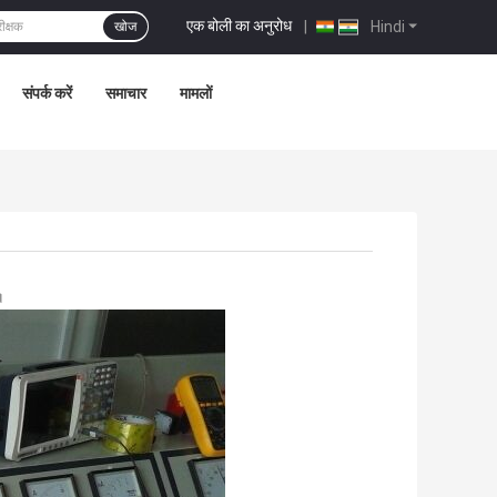
एक बोली का अनुरोध
|
Hindi
खोज
संपर्क करें
समाचार
मामलों
।