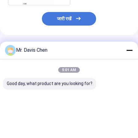
जारी रखें
अनुशंसित उत्पाद
Mr. Davis Chen
5:01 AM
Good day, what product are you looking for?
अल्ट्रासोनिक दोष डिटेक्टर
एनडीटी उपकरण कैलिब्रेशन
अल्ट्रासोनिक मोटाई
कैलिब्रेशन परीक्षण ब्लॉक
ब्लॉक IIW प्रकार 1 कार्बन
एकल और दोहरे तत्व 
स्टील
स्क्रीन
सबसे अच्छी कीमत
सबसे अच्छी कीमत
सबसे अच्छी 