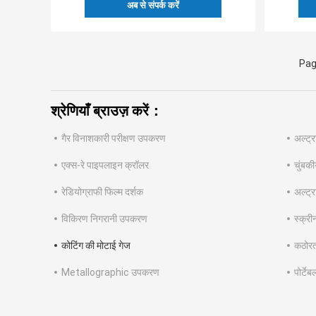
अब से संपर्क करें
Pag
श्रेणियाँ ब्राउज़ करें：
गैर विनाशकारी परीक्षण उपकरण
अल्ट्
एक्स-रे पाइपलाइन क्रॉलर
चुंबक
रेडियोग्राफी फिल्म दर्शक
अल्ट्
विकिरण निगरानी उपकरण
स्क्री
कोटिंग की मोटाई गेज
कठोरत
Metallographic उपकरण
पोर्टे