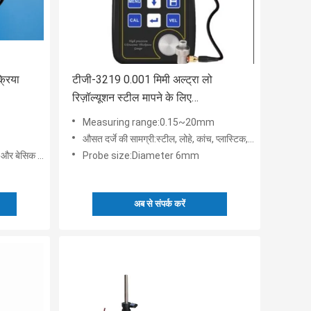
्रिया
टीजी-3219 0.001 मिमी अल्ट्रा लो
रिज़ॉल्यूशन स्टील मापने के लिए
अल्ट्रासोनिक मोटाई गेज
Measuring range:0.15~20mm
औसत दर्जे की सामग्री:स्टील, लोहे, कांच, प्लास्टिक, एल्यूमीनियम, आदि
िक कैलिब्रेशन
Probe size:Diameter 6mm
अब से संपर्क करें