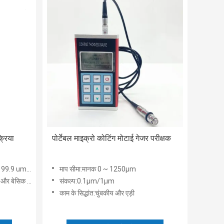
्रिया
पोर्टेबल माइक्रो कोटिंग मोटाई गेजर परीक्षक
g/m2 ((मॉडल TG-6105P)
माप सीमा:मानक 0 ~ 1250μm
िक कैलिब्रेशन
संकल्प:0.1μm/1μm
काम के सिद्धांत:चुंबकीय और एड़ी