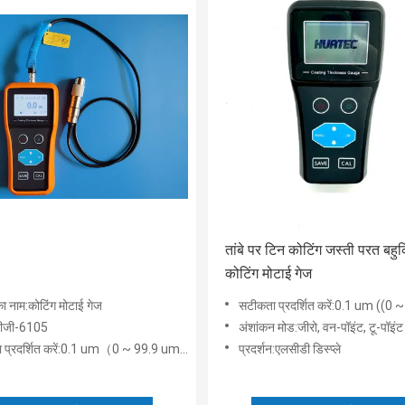
तांबे पर टिन कोटिंग जस्ती परत बहुक
कोटिंग मोटाई गेज
का नाम:कोटिंग मोटाई गेज
सटीकता प्रदर्शित करें:0.1 um ((0 ~ 99.9 um),1um ((100 ~ 10000 um),0.1
टीजी-6105
अंशांकन मोड:जीरो, वन-पॉइंट, टू-पॉइंट और बेस
शित करें:0.1 um（0 ~ 99.9 um），1um（100 ~ 10000 um），0.1g/㎡（मॉडल TG-6105P
प्रदर्शन:एलसीडी डिस्प्ले