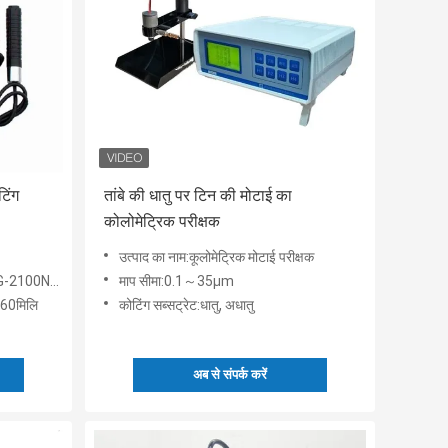
िंग
तांबे की धातु पर टिन की मोटाई का
कोलोमेट्रिक परीक्षक
उत्पाद का नाम:कूलोमेट्रिक मोटाई परीक्षक
इन 1, F और NF प्रकार)
माप सीमा:0.1～35μm
-60मिलि
कोटिंग सब्सट्रेट:धातु, अधातु
अब से संपर्क करें