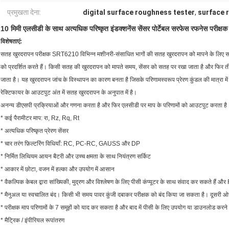
प्रमुखता देना:
digital surface roughness tester
,
surface 
10 मिमी एलसीडी के साथ अत्यधिक परिष्कृत इंडक्शनेंस सेंसर पोर्टेबल सरफेस रफनेस परी
विशेषताएं:
सतह खुरदरापन परीक्षक SRT6210 विभिन्न मशीनरी-संसाधित भागों की सतह खुरदरापन को मापने के लिए साइट
को प्रदर्शित करते हैं।
किसी सतह की खुरदरापन को मापते समय, सेंसर को सतह पर रखा जाता है और फिर तीक्ष्
जाता है।
यह खुरदरापन जांच के विस्थापन का कारण बनता है जिसके परिणामस्वरूप प्रेरण कुंडल की मात्रा में
रेक्टिफायर के आउटपुट अंत में सतह खुरदरापन के अनुपात में है।
अनन्य डीएसपी प्रक्रियाओं और गणना करता है और फिर एलसीडी पर माप के परिणामों को आउटपुट करता है
* कई पैरामीटर माप: रा, Rz, Rq, Rt
* अत्यधिक परिष्कृत प्रेरण सेंसर
* चार तरंग फ़िल्टरिंग विधियाँ: RC, PC-RC, GAUSS और DP
* निर्मित लिथियम आयन बैटरी और उच्च क्षमता के साथ नियंत्रण सर्किट
* आकार में छोटा, वजन में हल्का और उपयोग में आसान
* वैकल्पिक केबल द्वारा सांख्यिकी, मुद्रण और विश्लेषण के लिए पीसी कंप्यूटर के साथ संवाद कर सकते हैं
* मैनुअल या स्वचालित बंद।
किसी भी समय पावर कुंजी दबाकर परीक्षक को बंद किया जा सकता है।
दूसरी ओ
* परीक्षक माप परिणामों के 7 समूहों को याद कर सकता है और बाद में पीसी के लिए उपयोग या डाउनलोड करने 
* मैट्रिक / इंपीरियल रूपांतरण