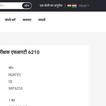
एक बोली का अनुरोध
|
Hindi
खोज
संपर्क करें
समाचार
मामलों
स परीक्षक एसआरटी 6210
चीन
HUATEC
CE
SRT6210
1 सेट