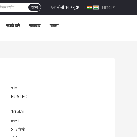
एक बोली का अनुरोध
|
Hindi
खोज
संपर्क करें
समाचार
मामलों
चीन
HUATEC
10 पीसी
दफ़्ती
3-7 दिनों