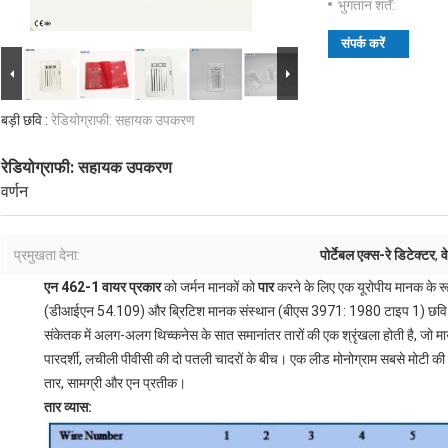
भुगतान शर्तें:
संपर्क करें
बड़ी छवि :
रेडियोग्राफी: सहायक उपकरण
रेडियोग्राफी: सहायक उपकरण
वर्णन
प्रमुखता देना:
पोर्टेबल एक्स-रे डिटेक्टर
,
व
एन 462-1 वायर प्रकार
को जर्मन मानकों को
पार
करने के लिए एक यूरोपीय मानक के रूप
(डीआईएन 54.109) और ब्रिटिश मानक संस्थान (बीएस 3971: 1980 टाइप 1) छवि गुण
संकेतक में अलग-अलग थिच्कनेस के सात समानांतर तारों की एक श्रृंखला होती है, जो माउं
पारदर्शी, लचीली पीवीसी की दो पतली चादरों के बीच। एक लीड मोनोग्राम सबसे मोटी की 
तार, सामग्री और एन प्रतीक।
तार व्यास: