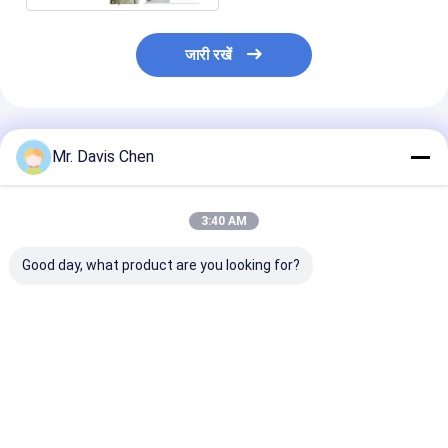
जारी रखें
अनुशंसित उत्पाद
Mr. Davis Chen
3:40 AM
Good day, what product are you looking for?
एक्स-रे पाइपलाइन क्रॉलर
HUATEC इंडस्ट्रियल
एक्स-रे पाइपलाइन क
एक्स-रे दोष डिटेक्टर पाइप
एक्स-रे फिल्म D5 & D7
मशीन पाइप व्यास पता
व्यास
डेवलपर और फिक्सर
रेंज Dia 400-1
सबसे अच्छी कीमत
सबसे अच्छी कीमत
सबसे अच्छी 