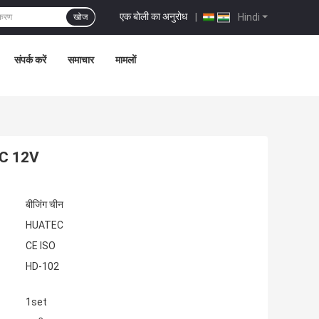
एक बोली का अनुरोध
|
Hindi
खोज
संपर्क करें
समाचार
मामलों
2DC 12V
बीजिंग चीन
HUATEC
CE ISO
HD-102
1set