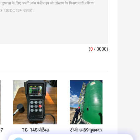
(
0
/ 3000)
 7
TG-14S पोर्टेबल
टीजी-एम69 घुमावदार
EMAT मोटाई मीटर
सतह क्रॉलर वॉल