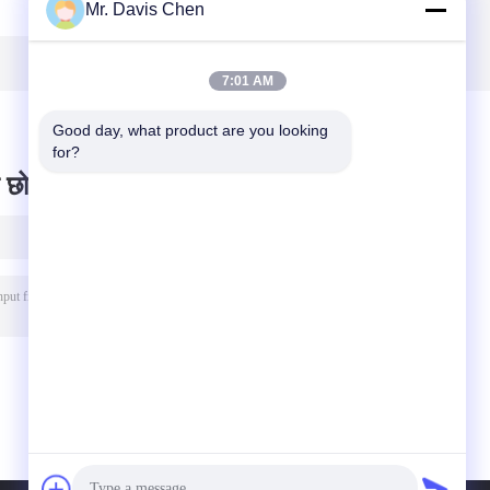
Mr. Davis Chen
1.5~240mm रेंज
क्लाइंबिंग थिकनेस
स
स्थायी चुंबक विद्युत
मेजरमेंट रोबोट मैग्नेटिक
25
चुम्बकीय अल्ट्रासोनिक
एड्सॉर्प्शन इंस्पेक्शन
परीक्षक
रोबोट
7:01 AM
Good day, what product are you looking 
for?
 छोड़ दो