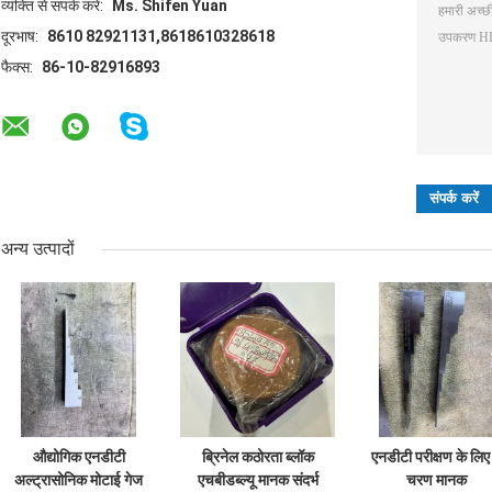
व्यक्ति से संपर्क करें:
Ms. Shifen Yuan
दूरभाष:
8610 82921131,8618610328618
फैक्स:
86-10-82916893
अन्य उत्पादों
औद्योगिक एनडीटी
ब्रिनेल कठोरता ब्लॉक
एनडीटी परीक्षण के लिए
अल्ट्रासोनिक मोटाई गेज
एचबीडब्ल्यू मानक संदर्भ
चरण मानक