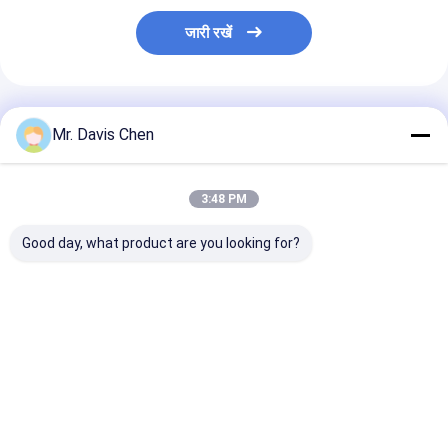
जारी रखें
अनुशंसित उत्पाद
Mr. Davis Chen
3:48 PM
Good day, what product are you looking for?
औद्योगिक एनडीटी
ब्रिनेल कठोरता ब्लॉक
एनडीटी परीक्षण के ल
अल्ट्रासोनिक मोटाई गेज
एचबीडब्ल्यू मानक संदर्भ ब्लॉक
चरण मानक अल्ट्रास
कैलिब्रेशन के लिए 6 चरण
कठोरता परीक्षक अंशांकन के
मोटाई कैलिब्रेशन ब
मोटाई कैलिब्रेशन ब्लॉक
लिए
2-3-5-8-12-20
मिमी
सबसे अच्छी कीमत
सबसे अच्छी कीमत
सबसे अच्छी 