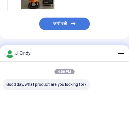
जारी रखें
अनुशंसित उत्पाद
Ji Cindy
4:06 PM
Good day, what product are you looking for?
एक्स-रे पाइपलाइन क्रॉलर
HUATEC इंडस्ट्रियल
एक्स-रे पाइपलाइन क
एक्स-रे दोष डिटेक्टर पाइप
एक्स-रे फिल्म D5 & D7
मशीन पाइप व्यास पता
व्यास
डेवलपर और फिक्सर
रेंज Dia 400-1
सबसे अच्छी कीमत
सबसे अच्छी कीमत
सबसे अच्छी 