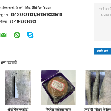
व्यक्ति से संपर्क करें:
Ms. Shifen Yuan
दूरभाष:
8610 82921131,8618610328618
फैक्स:
86-10-82916893
अन्य उत्पादों
औद्योगिक एनडीटी
ब्रिनेल कठोरता ब्लॉक
एनडीटी परीक्षण के लिए