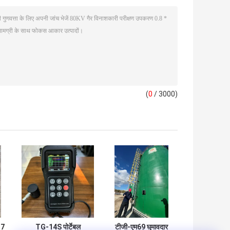
(
0
/ 3000)
 7
TG-14S पोर्टेबल
टीजी-एम69 घुमावदार