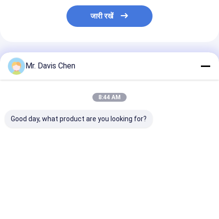
जारी रखें
अनुशंसित उत्पाद
Mr. Davis Chen
8:44 AM
Good day, what product are you looking for?
औद्योगिक एनडीटी
ब्रिनेल कठोरता ब्लॉक
एनडीटी परीक्षण के ल
अल्ट्रासोनिक मोटाई गेज
एचबीडब्ल्यू मानक संदर्भ ब्लॉक
चरण मानक अल्ट्रास
कैलिब्रेशन के लिए 6 चरण
कठोरता परीक्षक अंशांकन के
मोटाई कैलिब्रेशन ब
मोटाई कैलिब्रेशन ब्लॉक
लिए
2-3-5-8-12-20
मिमी
सबसे अच्छी कीमत
सबसे अच्छी कीमत
सबसे अच्छी 