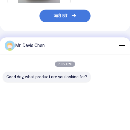
जारी रखें
अनुशंसित उत्पाद
Mr. Davis Chen
6:39 PM
Good day, what product are you looking for?
औद्योगिक एनडीटी
ब्रिनेल कठोरता ब्लॉक
एनडीटी परीक्षण के ल
अल्ट्रासोनिक मोटाई गेज
एचबीडब्ल्यू मानक संदर्भ ब्लॉक
चरण मानक अल्ट्रास
कैलिब्रेशन के लिए 6 चरण
कठोरता परीक्षक अंशांकन के
मोटाई कैलिब्रेशन ब
मोटाई कैलिब्रेशन ब्लॉक
लिए
2-3-5-8-12-20
मिमी
सबसे अच्छी कीमत
सबसे अच्छी कीमत
सबसे अच्छी 