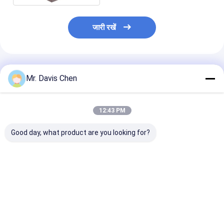
जारी रखें
अनुशंसित उत्पाद
Mr. Davis Chen
12:43 PM
Good day, what product are you looking for?
एक्स-रे पाइपलाइन क्रॉलर
HUATEC इंडस्ट्रियल
एक्स-रे पाइपलाइन क
एक्स-रे दोष डिटेक्टर पाइप
एक्स-रे फिल्म D5 & D7
मशीन पाइप व्यास पता
व्यास
डेवलपर और फिक्सर
रेंज Dia 400-1
सबसे अच्छी कीमत
सबसे अच्छी कीमत
सबसे अच्छी 