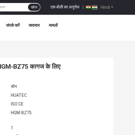
एक बोली का अनुरोध
|
Hindi
खोज
संपर्क करें
समाचार
मामलों
टर HGM-BZ75 कागज के लिए
चीन
HUATEC
ISO CE
HGM-BZ75
1