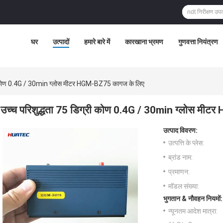
घर
उत्पादों
हमारे बारे में
कारखाना भ्रमण
गुणवत्ता नियंत्रण
री कोण 0.4G / 30min ग्लोस मीटर HGM-BZ75 कागज के लिए
उच्च परिशुद्धता 75 डिग्री कोण 0.4G / 30min ग्लोस मी
उत्पाद विवरण:
उत्पत्ति के प्लेस:
ब्रांड नाम:
प्रमाणन:
मॉडल संख्या:
भुगतान & नौवहन नियमों:
न्यूनतम आदेश मात्रा: