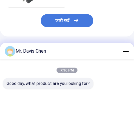
जारी रखें
अनुशंसित उत्पाद
Mr. Davis Chen
7:16 PM
Good day, what product are you looking for?
हैंडहेल्ड डिजिटल सतह
सतह कठोरता परीक्षण मशीन
डुअल ओएलईडी हैंडहे
खुरदरापन परीक्षक प्रोफ़ाइल
500W समोच्च ग्राफ
सरफेस रफनेस टेस्ट
गेज
प्रोफाइलोमीटर एकीकृत
ऐप सपोर्ट के साथ
सबसे अच्छी कीमत
सबसे अच्छी कीमत
सबसे अच्छी 