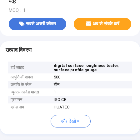
यंत्र
MOQ：1
सबसे अच्छी कीमत
अब से संपर्क करें
उत्पाद विवरण
,
digital surface roughness tester
हाई लाइट
surface profile gauge
आपूर्ति की क्षमता
500
उत्पत्ति के प्लेस
चीन
न्यूनतम आदेश मात्रा
1
प्रमाणन
ISO CE
ब्रांड नाम
HUATEC
और देखो