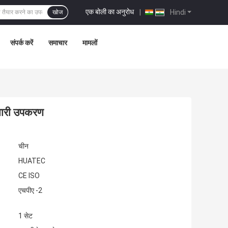
एक बोली का अनुरोध
|
Hindi
खोज
संपर्क करें
समाचार
मामलों
ैयारी उपकरण
चीन
HUATEC
CE ISO
एचपीए -2
1 सेट