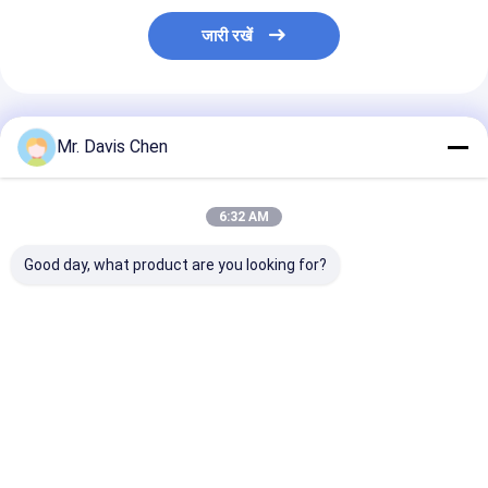
जारी रखें
अनुशंसित उत्पाद
Mr. Davis Chen
6:32 AM
Good day, what product are you looking for?
एक्स - रे लीड मार्कर टेप /
रेडियोग्राफिक एक्सेसरीज़
यूरोपीय मानक एन 
स्ट्रैप, लीड लेटर बेल्ट्स
एक्स-रे आईडी मार्कर लीड
वायर 6 और 10 के आ
चिपकने वाले टेप के इंस्टेंसेस
लेटर्स नंबर रीड आंकड़े के लिए
पेनेट्रामेटर
सबसे अच्छी कीमत
सबसे अच्छी कीमत
सबसे अच्छी 