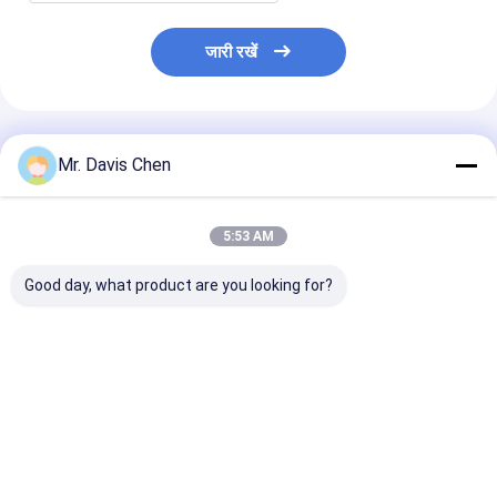
जारी रखें
अनुशंसित उत्पाद
Mr. Davis Chen
5:53 AM
Good day, what product are you looking for?
डीएल 805-जी एलईडी
Dl805-G उच्च संकल्प
एचआरडी-3 एलसीडी
डिस्प्ले गामा और अल्फा
विकिरण क्षेत्र मॉनिटर एलईडी
रेडिएशन डोसिमीटर 
विकिरण खुराक दर क्षेत्र
डिस्प्ले ध्वनि और प्रकाश
साउंड एंड लाइट अलार
मॉनिटर
अलार्म
सबसे अच्छी कीमत
सबसे अच्छी कीमत
सबसे अच्छी 