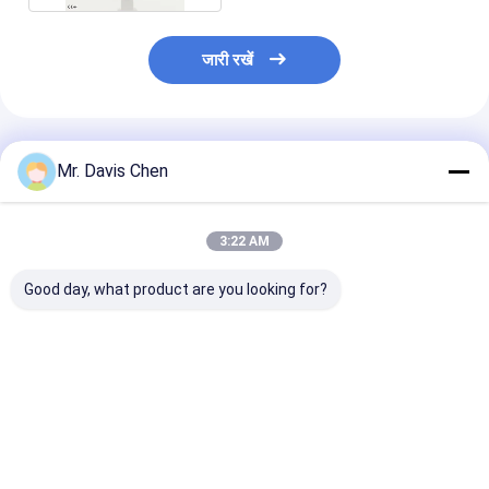
जारी रखें
अनुशंसित उत्पाद
Mr. Davis Chen
3:22 AM
Good day, what product are you looking for?
पेंसिल कठोरता परीक्षक पेंसिल
RHL-TH130 डिजिटल
डॉट मैट्रिक्स एलसी
खरोंच विधि लागू किया
धातु पोर्टेबल कठोरता परीक्षक
आरएचएल-11ए पोर्ट
निर्देश विशिष्ट परीक्षण सामग्री
हार्डनेस टेस्टर
के लिए कस्टमर्स वक्र
सबसे अच्छी कीमत
सबसे अच्छी कीमत
सबसे अच्छी 