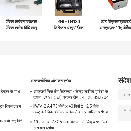
पेंसिल कठोरता परीक्षक
RHL-TH130
डॉट मैट्रिक्स एलसीड
पेंसिल खरोंच विधि लागू
डिजिटल धातु पोर्टेबल
आरएचएल-11ए पोर्टे
किया
कठोरता परीक्षक निर्देश
हार्डनेस टेस्टर
विशिष्ट परीक्षण सामग्री के
लिए कस्टमर्स वक्र
संदेश
अल्ट्रासोनिक अंशांकन ब्लॉक
टेक्टर के साथ
अल्ट्रासोनिक दोष डिटेक्टर / केन्द्र शासित प्रदेशों के
कंपन IIW V1 (A2) प्रकार दीन 54-120 BS2704
्यूटर रियल टाइम
IIW V-2 A4 75 मिमी x 43 मिमी x 12.5 मिमी
अल्ट्रासोनिक अंशांकन ब्लॉक / अल्ट्रासोनिक परीक्षण
ब्लॉक
ण के लिए मिनी
10 - मोटाई और रैखिकता अंशांकन के लिए चरण कील
अंशांकन ब्लॉक