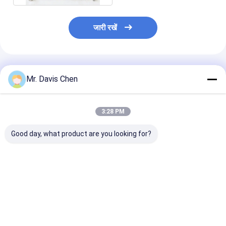
जारी रखें
अनुशंसित उत्पाद
Mr. Davis Chen
3:28 PM
Good day, what product are you looking for?
ए/बी स्कैन 0.100-
अंतर्निहित प्रिंटर
तांबे पर टिन कोटिंग 
1800mm बड़ा रेंज
इलेक्ट्रोलाइटिक मेटल
बहुक्रिया कोटिंग मोट
अल्ट्रासोनिक मोटाई गेज
कोलोमेट्रिक मोटाई गेज
सबसे अच्छी कीमत
सबसे अच्छी कीमत
सबसे अच्छी 