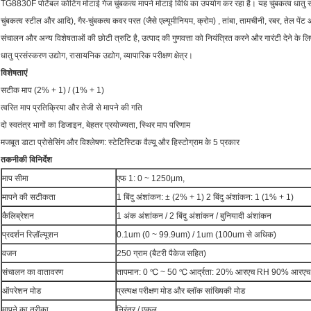
TG8830F पोर्टेबल कोटिंग मोटाई गेज चुंबकत्व मापने मोटाई विधि का उपयोग कर रहा है। यह चुंबकत्व धातु स
चुंबकत्व स्टील और आदि), गैर-चुंबकत्व कवर परत (जैसे एल्यूमीनियम, क्रोम) , तांबा, तामचीनी, रबर, तेल प
संचालन और अन्य विशेषताओं की छोटी त्रुटि है, उत्पाद की गुणवत्ता को नियंत्रित करने और गारंटी देने के 
धातु प्रसंस्करण उद्योग, रासायनिक उद्योग, व्यापारिक परीक्षण क्षेत्र।
विशेषताएं
सटीक माप (2% + 1) / (1% + 1)
त्वरित माप प्रतिक्रिया और तेजी से मापने की गति
दो स्वतंत्र भागों का डिजाइन, बेहतर प्रयोज्यता, स्थिर माप परिणाम
मजबूत डाटा प्रोसेसिंग और विश्लेषण: स्टेटिस्टिक वैल्यू और हिस्टोग्राम के 5 प्रकार
तकनीकी विनिर्देश
माप सीमा
एफ 1: 0 ~ 1250μm,
मापने की सटीकता
1 बिंदु अंशांकन: ± (2% + 1) 2 बिंदु अंशांकन: 1 (1% + 1)
कैलिब्रेशन
1 अंक अंशांकन / 2 बिंदु अंशांकन / बुनियादी अंशांकन
प्रदर्शन रिज़ॉल्यूशन
0.1um (0 ~ 99.9um) / 1um (100um से अधिक)
वजन
250 ग्राम (बैटरी पैकेज सहित)
संचालन का वातावरण
तापमान: 0 ℃ ~ 50 ℃ आर्द्रता: 20% आरएच RH 90% आरएच
ऑपरेशन मोड
प्रत्यक्ष परीक्षण मोड और ब्लॉक सांख्यिकी मोड
मापने का तरीका
निरंतर / एकल