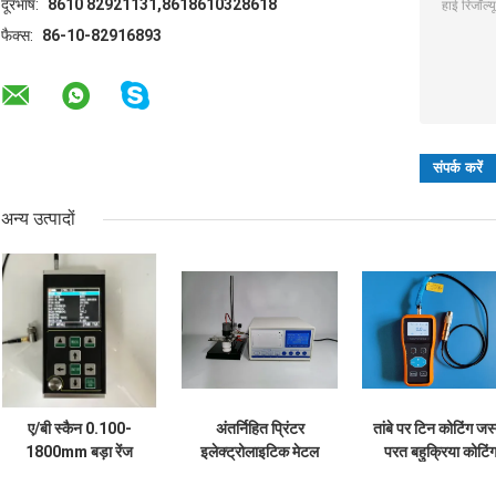
दूरभाष:
8610 82921131,8618610328618
फैक्स:
86-10-82916893
अन्य उत्पादों
ए/बी स्कैन 0.100-
अंतर्निहित प्रिंटर
तांबे पर टिन कोटिंग जस
1800mm बड़ा रेंज
इलेक्ट्रोलाइटिक मेटल
परत बहुक्रिया कोटिं
अल्ट्रासोनिक मोटाई गेज
कोलोमेट्रिक मोटाई गेज
मोटाई गेज