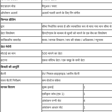
शटडाउन मोड
मैनुअल / स्वत:
ऑपरेशन अलार्म
अलार्म गलती करने के लिए रिंग संगीत
सिग्नल डीलिंग
द्वार
सीमा निर्धारित करता है और स्वचालित रूप से मापा गया मान सीमा से 
डेटा विश्लेषण
हिस्टोग्राम के माध्यम से मूल्यों को मापने के एक बैच का विश्लेषण
सांख्यिकीय समारोह
माध्य / मानक विचलन / माप की संख्या / अधिकतम / न्यूनतम
डेटा मेरोरी
मोटाई का मान
500 मापने का डेटा
हटाना
एकल संदिग्ध डेटा / एक समूह के सभी डेटा
बिजली की आपूर्ति
बैटरी
9V निकल-हाइड्राइड / क्षारीय बैटरी
पावर बैटरी निरीक्षण
कम वोल्टेज संकेत
मानक वितरण
मुख्य इकाई
1
एकीकृत जांच (एफ 1)
1
अंशांकन पन्नी सेट
4
अंशांकन आधार सेट
1