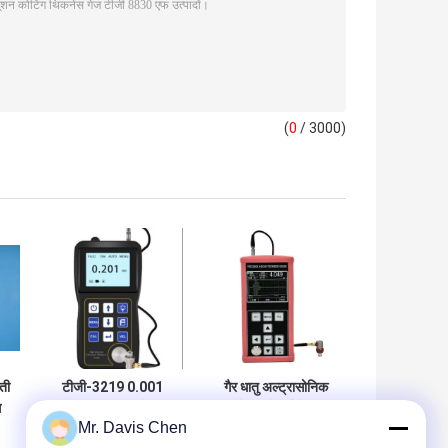
(
0
/ 3000)
्ती
टीजी-3219 0.001
गैर धातु अल्ट्रासोनिक
ग
मिमी अल्ट्रा लो
कोटिंग मोटाई गेजर
Mr. Davis Chen
रिज़ॉल्यूशन स्टील मापने