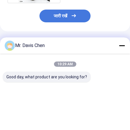
जारी रखें
अनुशंसित उत्पाद
Mr. Davis Chen
10:29 AM
Good day, what product are you looking for?
ए/बी स्कैन 0.100-
अंतर्निहित प्रिंटर
तांबे पर टिन कोटिंग 
1800mm बड़ा रेंज
इलेक्ट्रोलाइटिक मेटल
बहुक्रिया कोटिंग मोट
अल्ट्रासोनिक मोटाई गेज
कोलोमेट्रिक मोटाई गेज
सबसे अच्छी कीमत
सबसे अच्छी कीमत
सबसे अच्छी 