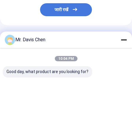
जारी रखें
अनुशंसित उत्पाद
Mr. Davis Chen
10:04 PM
Good day, what product are you looking for?
ए/बी स्कैन 0.100-
अंतर्निहित प्रिंटर
तांबे पर टिन कोटिंग 
1800mm बड़ा रेंज
इलेक्ट्रोलाइटिक मेटल
बहुक्रिया कोटिंग मोट
अल्ट्रासोनिक मोटाई गेज
कोलोमेट्रिक मोटाई गेज
सबसे अच्छी कीमत
सबसे अच्छी कीमत
सबसे अच्छी 