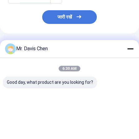
जारी रखें
अनुशंसित उत्पाद
Mr. Davis Chen
6:30 AM
Good day, what product are you looking for?
ए/बी स्कैन 0.100-
अंतर्निहित प्रिंटर
तांबे पर टिन कोटिंग 
1800mm बड़ा रेंज
इलेक्ट्रोलाइटिक मेटल
बहुक्रिया कोटिंग मोट
अल्ट्रासोनिक मोटाई गेज
कोलोमेट्रिक मोटाई गेज
सबसे अच्छी कीमत
सबसे अच्छी कीमत
सबसे अच्छी 