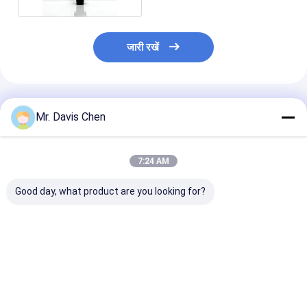
जारी रखें
अनुशंसित उत्पाद
Mr. Davis Chen
7:24 AM
Good day, what product are you looking for?
पेंसिल कठोरता परीक्षक पेंसिल
RHL-TH130 डिजिटल
डॉट मैट्रिक्स एलसी
खरोंच विधि लागू किया
धातु पोर्टेबल कठोरता परीक्षक
आरएचएल-11ए पोर्ट
निर्देश विशिष्ट परीक्षण सामग्री
हार्डनेस टेस्टर
के लिए कस्टमर्स वक्र
सबसे अच्छी कीमत
सबसे अच्छी कीमत
सबसे अच्छी 