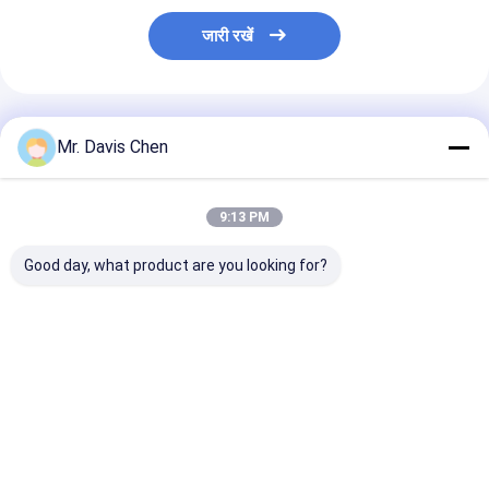
जारी रखें
अनुशंसित उत्पाद
Mr. Davis Chen
9:13 PM
Good day, what product are you looking for?
टॉर्च एलईडी यूवी लाइट
टॉर्च एलईडी यूवी लाइट
हैंडहेल्ड एलईडी-यूवी
पराबैंगनी दीपक उच्च शक्ति
पराबैंगनी दीपक उच्च शक्ति
डुअल एसी सीधे और 
365nm पराबैंगनी बैंड
365nm पराबैंगनी बैंड
बैटरी ऑपरेशन
एलईडी दीपक
एलईडी दीपक
सबसे अच्छी कीमत
सबसे अच्छी कीमत
सबसे अच्छी 