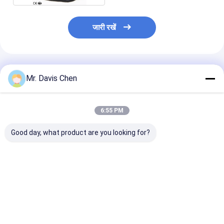
जारी रखें
अनुशंसित उत्पाद
Mr. Davis Chen
6:55 PM
Good day, what product are you looking for?
पेंसिल कठोरता परीक्षक पेंसिल
RHL-TH130 डिजिटल
डॉट मैट्रिक्स एलसी
खरोंच विधि लागू किया
धातु पोर्टेबल कठोरता परीक्षक
आरएचएल-11ए पोर्ट
निर्देश विशिष्ट परीक्षण सामग्री
हार्डनेस टेस्टर
के लिए कस्टमर्स वक्र
सबसे अच्छी कीमत
सबसे अच्छी कीमत
सबसे अच्छी 